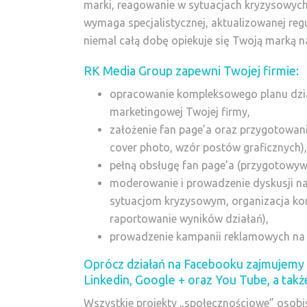
marki, reagowanie w sytuacjach kryzysowyc
wymaga specjalistycznej, aktualizowanej reg
niemal całą dobę opiekuje się Twoją marką 
RK Media Group zapewni Twojej firmie:
opracowanie kompleksowego planu dzi
marketingowej Twojej firmy,
założenie fan page’a oraz przygotowanie
cover photo, wzór postów graficznych),
pełną obsługę fan page’a (przygotowywani
moderowanie i prowadzenie dyskusji n
sytuacjom kryzysowym, organizacja kon
raportowanie wyników działań),
prowadzenie kampanii reklamowych na 
Oprócz działań na Facebooku zajmujemy s
Linkedin, Google + oraz You Tube, a ta
Wszystkie projekty „społecznościowe” osobiś