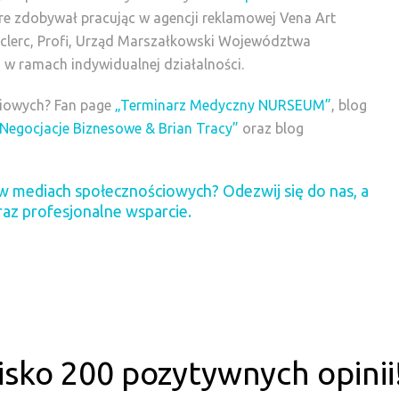
re zdobywał pracując w agencji reklamowej Vena Art
 Leclerc, Profi, Urząd Marszałkowski Województwa
 w ramach indywidualnej działalności.
ciowych? Fan page
„Terminarz Medyczny NURSEUM”
, blog
Negocjacje Biznesowe & Brian Tracy”
oraz blog
w mediach społecznościowych? Odezwij się do nas, a
az profesjonalne wsparcie.
isko 200 pozytywnych opinii