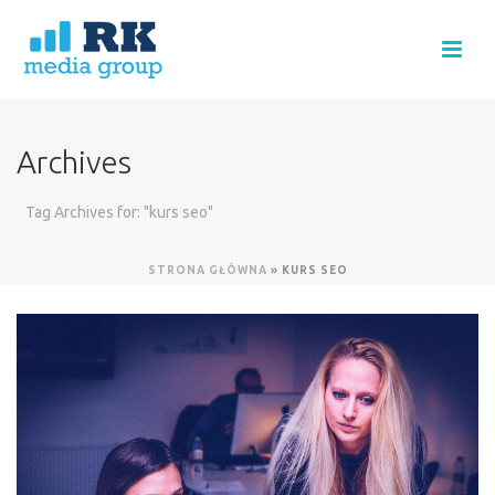
Archives
Tag Archives for: "kurs seo"
STRONA GŁÓWNA
»
KURS SEO